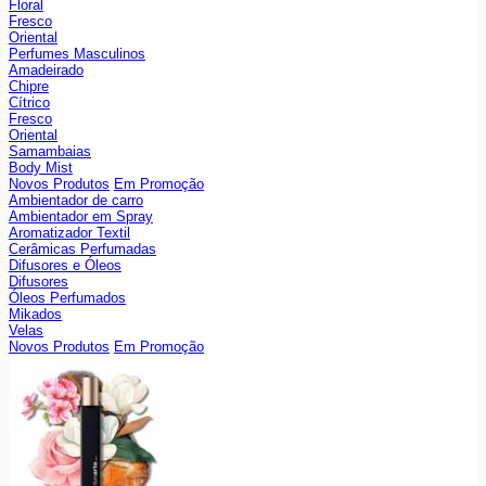
Floral
Fresco
Oriental
Perfumes Masculinos
Amadeirado
Chipre
Cítrico
Fresco
Oriental
Samambaias
Body Mist
Novos Produtos
Em Promoção
Ambientador de carro
Ambientador em Spray
Aromatizador Textil
Cerâmicas Perfumadas
Difusores e Óleos
Difusores
Óleos Perfumados
Mikados
Velas
Novos Produtos
Em Promoção