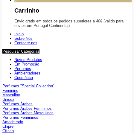
0
Carrinho
Envio grátis em todos os pedidos superiores a 40€ (válido para
envios em Portugal Continental)
Inicio
Sobre Nós
Contacte-nos
Pesquisar Categorias
Novos Produtos
Em Promoção
Perfumes
Ambientadores
Cosmética
Perfumes "Special Collection"
Feminino
Masculino
Unisex
Perfumes Árabes
Perfumes Árabes Femininos
Perfumes Árabes Masculinos
Perfumes Femininos
Amadeirado
Chipre
Cítrico