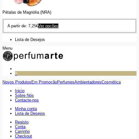
Pétalas de Magnólia (NRA)
A partir de:
7,25
€
Ver opções
Lista de Desejos
Menu
0
Novos Produtos
Em Promoção
Perfumes
Ambientadores
Cosmética
Inicio
Sobre Nós
Contacte-nos
Minha conta
Lista de Desejos
Registo
Conta
Carrinho
Checkout