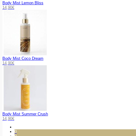
Body Mist Lemon Bliss
14,90
€
Body Mist Coco Dream
14,90
€
Body Mist Summer Crush
14,90
€
0