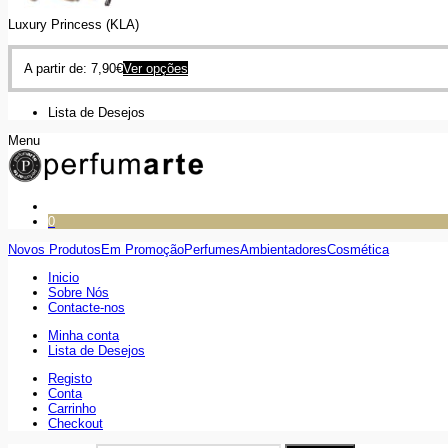
Luxury Princess (KLA)
A partir de:
7,90
€
Ver opções
Lista de Desejos
Menu
0
Novos Produtos
Em Promoção
Perfumes
Ambientadores
Cosmética
Inicio
Sobre Nós
Contacte-nos
Minha conta
Lista de Desejos
Registo
Conta
Carrinho
Checkout