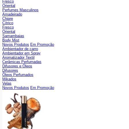
Fresco
Oriental
Perfumes Masculinos
Amadeirado
Chipre
Cítrico
Fresco
Oriental
Samambaias
Body Mist
Novos Produtos
Em Promoção
Ambientador de carro
Ambientador em Spray
Aromatizador Textil
Cerâmicas Perfumadas
Difusores e Óleos
Difusores
Óleos Perfumados
Mikados
Velas
Novos Produtos
Em Promoção