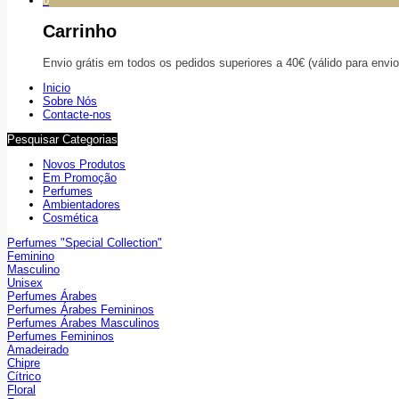
0
Carrinho
Envio grátis em todos os pedidos superiores a 40€ (válido para envi
Inicio
Sobre Nós
Contacte-nos
Pesquisar Categorias
Novos Produtos
Em Promoção
Perfumes
Ambientadores
Cosmética
Perfumes "Special Collection"
Feminino
Masculino
Unisex
Perfumes Árabes
Perfumes Árabes Femininos
Perfumes Árabes Masculinos
Perfumes Femininos
Amadeirado
Chipre
Cítrico
Floral