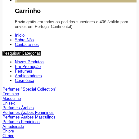
0
Carrinho
Envio grátis em todos os pedidos superiores a 40€ (válido para
envios em Portugal Continental)
Inicio
Sobre Nós
Contacte-nos
Pesquisar Categorias
Novos Produtos
Em Promoção
Perfumes
Ambientadores
Cosmética
Perfumes "Special Collection"
Feminino
Masculino
Unisex
Perfumes Árabes
Perfumes Árabes Femininos
Perfumes Árabes Masculinos
Perfumes Femininos
Amadeirado
Chipre
Cítrico