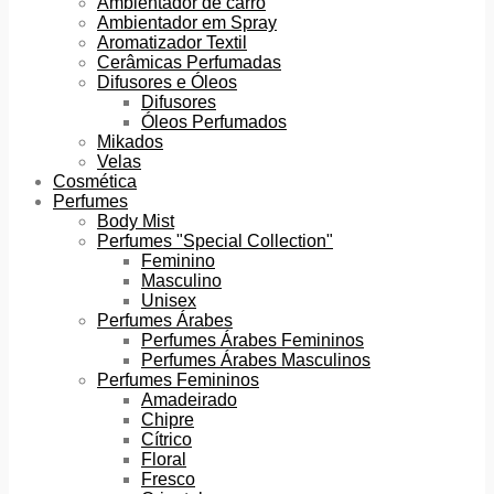
Ambientador de carro
Ambientador em Spray
Aromatizador Textil
Cerâmicas Perfumadas
Difusores e Óleos
Difusores
Óleos Perfumados
Mikados
Velas
Cosmética
Perfumes
Body Mist
Perfumes "Special Collection"
Feminino
Masculino
Unisex
Perfumes Árabes
Perfumes Árabes Femininos
Perfumes Árabes Masculinos
Perfumes Femininos
Amadeirado
Chipre
Cítrico
Floral
Fresco