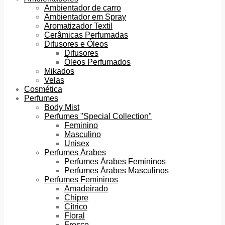
Ambientador de carro
Ambientador em Spray
Aromatizador Textil
Cerâmicas Perfumadas
Difusores e Óleos
Difusores
Óleos Perfumados
Mikados
Velas
Cosmética
Perfumes
Body Mist
Perfumes "Special Collection"
Feminino
Masculino
Unisex
Perfumes Árabes
Perfumes Árabes Femininos
Perfumes Árabes Masculinos
Perfumes Femininos
Amadeirado
Chipre
Cítrico
Floral
Fresco