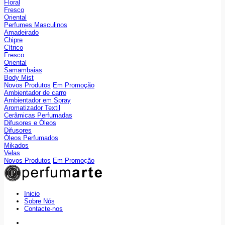
Floral
Fresco
Oriental
Perfumes Masculinos
Amadeirado
Chipre
Cítrico
Fresco
Oriental
Samambaias
Body Mist
Novos Produtos
Em Promoção
Ambientador de carro
Ambientador em Spray
Aromatizador Textil
Cerâmicas Perfumadas
Difusores e Óleos
Difusores
Óleos Perfumados
Mikados
Velas
Novos Produtos
Em Promoção
Inicio
Sobre Nós
Contacte-nos