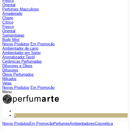
Fresco
Oriental
Perfumes Masculinos
Amadeirado
Chipre
Cítrico
Fresco
Oriental
Samambaias
Body Mist
Novos Produtos
Em Promoção
Ambientador de carro
Ambientador em Spray
Aromatizador Textil
Cerâmicas Perfumadas
Difusores e Óleos
Difusores
Óleos Perfumados
Mikados
Velas
Novos Produtos
Em Promoção
Menu
0
Novos Produtos
Em Promoção
Perfumes
Ambientadores
Cosmética